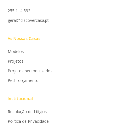
R. Liberdade, 4560-789 Santiago de Subarrifana
255 114 532
geral@discovercasa.pt
As Nossas Casas
Modelos
Projetos
Projetos personalizados
Pedir orçamento
Institucional
Resolução de Litígios
Política de Privacidade