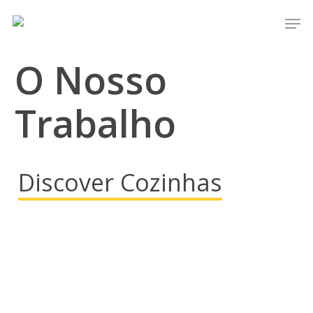
Skip
Men
to
main
O Nosso
content
Trabalho
Discover Cozinhas
Contacto
Orçamento